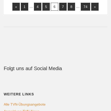
…
…
«
1
4
5
6
7
8
74
»
Folgt uns auf Social Media
WEITERE LINKS
Alle TVN-Übungsangebote