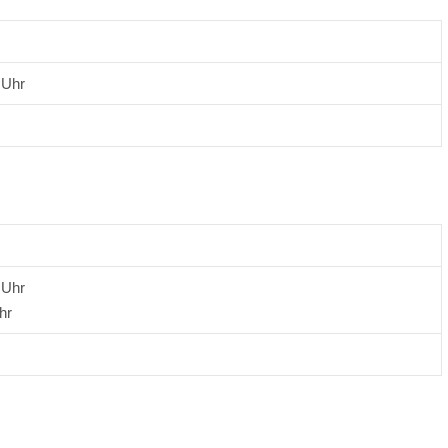
 Uhr
 Uhr
hr