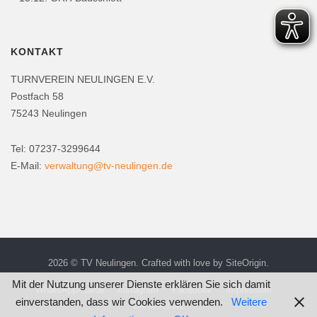
KONTAKT
TURNVEREIN NEULINGEN E.V.
Postfach 58
75243 Neulingen
Tel: 07237-3299644
E-Mail:
verwaltung@tv-neulingen.de
2026 © TV Neulingen. Crafted with love by
SiteOrigin
.
Mit der Nutzung unserer Dienste erklären Sie sich damit
WhatsApp-Kanal
Instagram
Facebook
Impressum
einverstanden, dass wir Cookies verwenden.
Weitere
Datenschutz