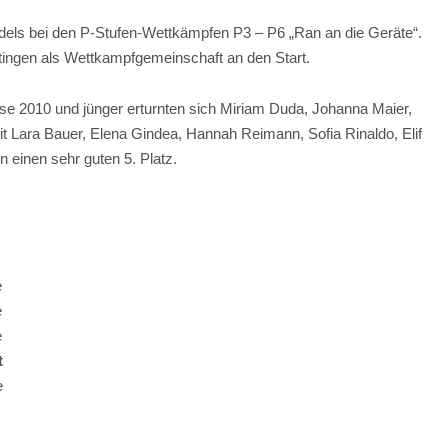
els bei den P-Stufen-Wettkämpfen P3 – P6 „Ran an die Geräte“.
ingen als Wettkampfgemeinschaft an den Start.
se 2010 und jünger erturnten sich Miriam Duda, Johanna Maier,
ara Bauer, Elena Gindea, Hannah Reimann, Sofia Rinaldo, Elif
einen sehr guten 5. Platz.
e
e
e
t
e