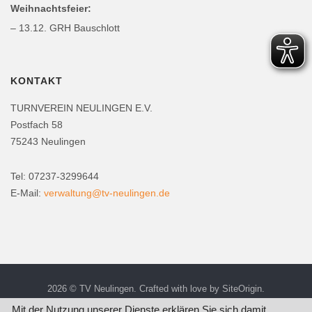
Weihnachtsfeier:
– 13.12. GRH Bauschlott
KONTAKT
TURNVEREIN NEULINGEN E.V.
Postfach 58
75243 Neulingen
Tel: 07237-3299644
E-Mail:
verwaltung@tv-neulingen.de
2026 © TV Neulingen. Crafted with love by
SiteOrigin
.
Mit der Nutzung unserer Dienste erklären Sie sich damit